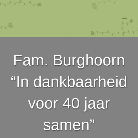
Ga
naar
de
Mai
inhoud
Men
Fam. Burghoorn
“In dankbaarheid
voor 40 jaar
samen”