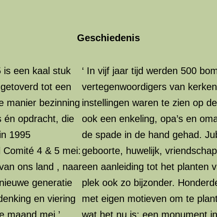
Geschiedenis
 is een kaal stuk
‘ In vijf jaar tijd werden 500 b
getoverd tot een
vertegenwoordigers van kerken
e manier bezinning
instellingen waren te zien op de
s én opdracht, die
ook een enkeling, opa’s en oma
 in 1995
de spade in de hand gehad. Jub
l Comité 4 & 5 mei:
geboorte, huwelijk, vriendscha
g van ons land , naar
een aanleiding tot het planten
nieuwe generatie
plek ook zo bijzonder. Honder
denking en viering
met eigen motieven om te plant
de maand mei.’
wat het nu is; een monument in