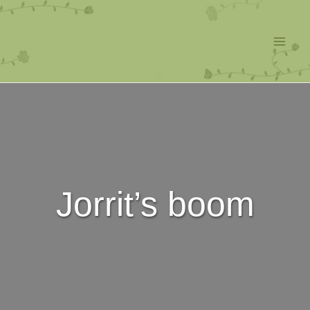
Ga
naar
de
Mai
inhoud
Men
Jorrit’s boom