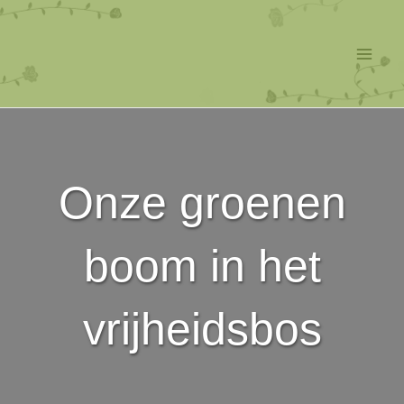
Ga
naar
de
Mai
inhoud
Men
Onze groenen
boom in het
vrijheidsbos